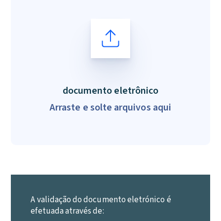
If
you
are
a
human,
ignore
this
documento eletrônico
field
Arraste e solte arquivos aqui
A validação do documento eletrónico é
efetuada através de: