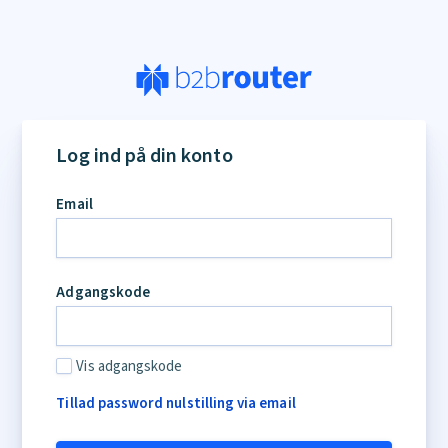
If
you
Log ind på din konto
are
a
Email
human,
ignore
this
field
Adgangskode
Vis adgangskode
Tillad password nulstilling via email