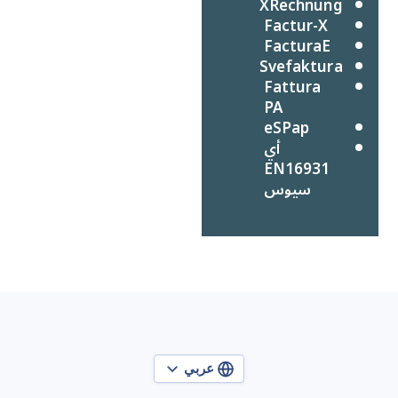
XRechnung
Factur-X
FacturaE
Svefaktura
Fattura
PA
eSPap
أي
EN16931
سيوس
عربي