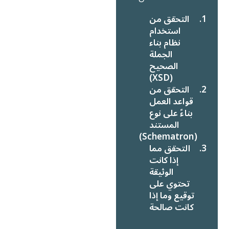
التحقق من
استخدام
نظام بناء
الجملة
الصحيح
(XSD)
التحقق من
قواعد العمل
بناءً على نوع
المستند
(Schematron)
التحقق مما
إذا كانت
الوثيقة
تحتوي على
توقيع وما إذا
كانت صالحة